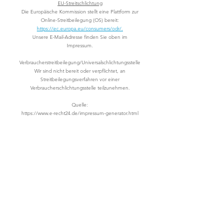
EU-Streitschlichtung
Die Europäische Kommission stellt eine Plattform zur
Online-Streitbeilegung (OS) bereit:
https://ec.europa.eu/consumers/odr/.
Unsere E-Mail-Adresse finden Sie oben im
Impressum.
Verbraucherstreitbeilegung/Universalschlichtungsstelle
Wir sind nicht bereit oder verpflichtet, an
Streitbeilegungsverfahren vor einer
Verbraucherschlichtungsstelle teilzunehmen.
Quelle:
https://www.e-recht24.de/impressum-generator.html