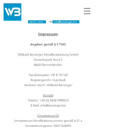
info@benzinger.biz
08434/798903-0
08427/1455
info@benzinger.biz
Impressum
Angaben gemäß § 5 TMG
Willibald Benzinger Metallbearbeitung GmbH
Gewerbepark Nord 3
86643 Rennertshofen
Handelsregister: HR B 101163
Registergericht: Ingolstadt
Vertreten durch: Willibald Benzinger
Kontakt
Telefon:
+49 (0) 8434
/798903-0
E-Mail:
info@benzinger.biz
Umsatzsteuer-ID
Umsatzsteuer-Identifikationsnummer gemäß § 27 a
Umsatzsteuergesetz: DE411626093